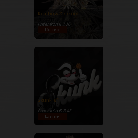
Rainbow Sherbet
28% THC
Priser från €11.36
Läs mer
Skunk #1
26% THC
Priser från €13.43
Läs mer