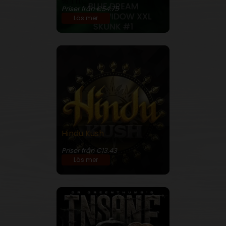
% THC
Priser från €54.75
Läs mer
Hindu Kush
26% THC
Priser från €13.43
Läs mer