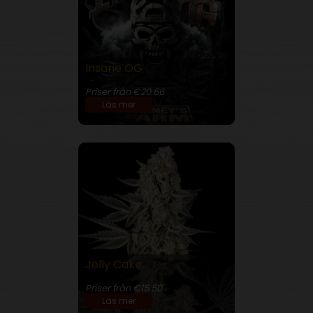
Insane OG
32% THC
Priser från €20.66
Läs mer
Jelly Cake
27% THC
Priser från €15.50
Läs mer