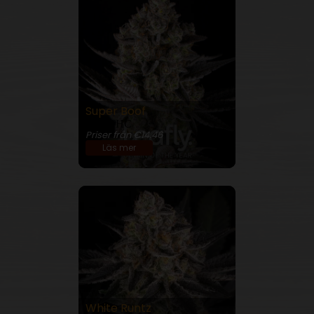
Super Boof
32% THC
Priser från €14.46
Läs mer
White Runtz