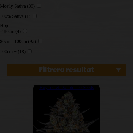
Mostly Sativa
(30)
100% Sativa
(1)
Höjd
< 80cm
(4)
80cm - 100cm
(92)
100cm +
(18)
Filtrera resultat
Buy 5 Get Double! 10 Seeds