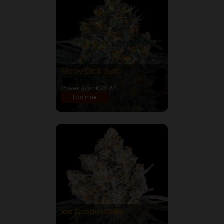
Moby Dick Auto
23% THC
Priser från €13.43
Läs mer
Ice Cream Cake
27% THC