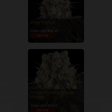
Gary Payton
27% THC
Priser från €14.46
Läs mer
Purple Punch x Lemon
Drizzle
28% THC
Priser från €9.30
Läs mer