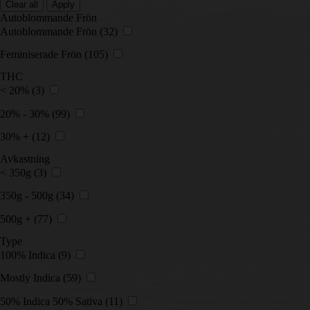
Clear all
Apply
Autoblommande Frön
Autoblommande Frön
(32)
Feminiserade Frön
(105)
THC
< 20%
(3)
20% - 30%
(99)
30% +
(12)
Avkastning
< 350g
(3)
350g - 500g
(34)
500g +
(77)
Type
100% Indica
(9)
Mostly Indica
(59)
50% Indica 50% Sativa
(11)