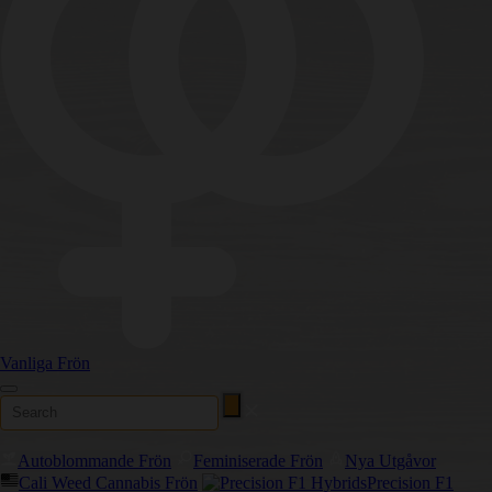
Vanliga Frön
Autoblommande Frön
Feminiserade Frön
Nya Utgåvor
Cali Weed Cannabis Frön
Precision F1