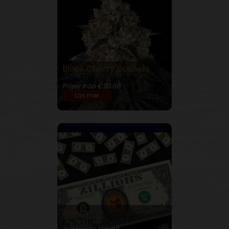
Black Cherry Gushers
32% THC
Priser från €20.66
Läs mer
Buy 10 Get Double! 20 Seeds
Zillions
32% THC