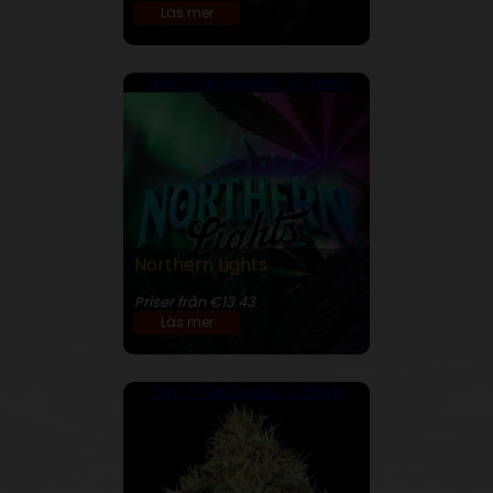
Läs mer
Buy 5 Get Double! 10 Seeds
Northern Lights
26% THC
Priser från €13.43
Läs mer
Buy 3 Get Double! 6 Seeds