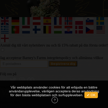
Anmäl dig till vårt nyhetsbrev nu och få 15% rabatt på din första order!
Jag accepterar Barney's Farms integritetspolicy och allmänna villkor
Följ oss på
Säkra betalningar
Vår webbplats använder cookies för att erbjuda en bättre
användarupplevelse, vänligen acceptera deras användning
för den bästa webbplatsen och surfupplevelsen.
✔ OK
Logga in
Ändra plats
Grossist Logg in
?
Barney's Info
Om Barneys
Vanliga frågor
Frakt & Retur
Betalningsinstruktioner