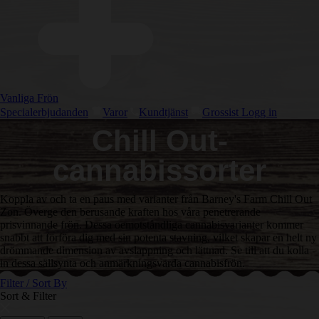
Vanliga Frön
Specialerbjudanden
Varor
Kundtjänst
Grossist Logg in
Chill Out-
cannabissorter
Koppla av och ta en paus med varianter från Barney's Farm Chill Out
Zon. Överge den berusande kraften hos våra penetrerande
prisvinnande frön. Dessa oemotståndliga cannabisvarianter kommer
snabbt att förföra dig med sin potenta stavning, vilket skapar en helt ny
drömmande dimension av avslappning och lättnad. Se till att du kolla
in dessa sällsynta och anmärkningsvärda cannabisfrön.
Filter / Sort By
Sort & Filter