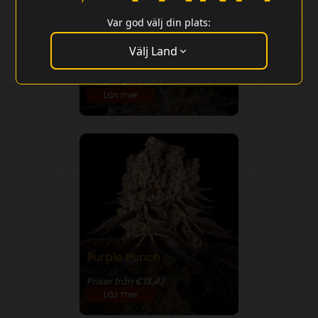
Var god välj din plats:
Välj Land
Purple Punch Auto
22% THC
Priser från €13.43
Läs mer
Purple Punch
30% THC
Priser från €13.43
Läs mer