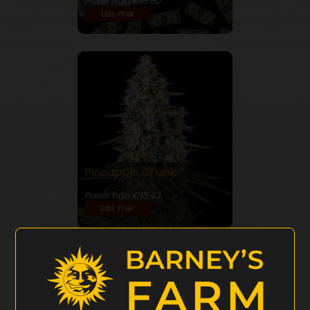
Priser från €15.50
Läs mer
Pineapple Chunk
26% THC
Priser från €13.43
Läs mer