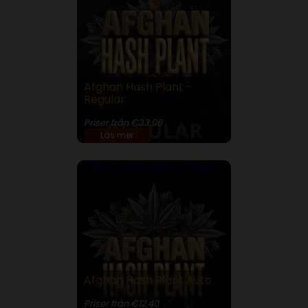
Afghan Hash Plant -
Regular
21% THC
Priser från €33.06
Läs mer
Buy 5 Get Double! 10 Seeds
Afghan Hash Plant Auto
22% THC
Priser från €12.40