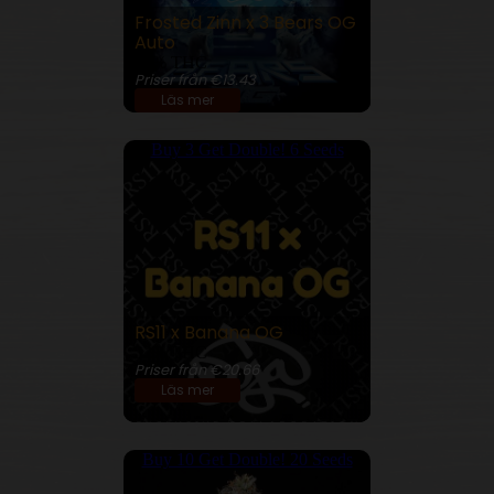
Frosted Zinn x 3 Bears OG
Auto
24% THC
Priser från €13.43
Läs mer
Buy 3 Get Double! 6 Seeds
RS11 x Banana OG
32% THC
Priser från €20.66
Läs mer
Buy 10 Get Double! 20 Seeds