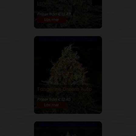
LSD
26% THC
Priser från €13.43
Läs mer
Buy 5 Get Double! 10 Seeds
Tangerine Dream Auto
21% THC
Priser från €12.40
Läs mer
Buy 5 Get Double! 10 Seeds