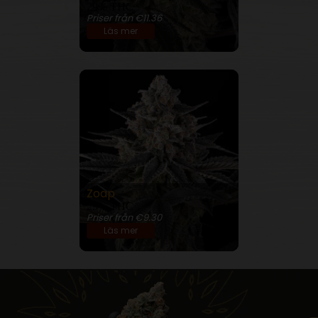
29% THC
Priser från €11.36
Läs mer
Zoap
29% THC
Priser från €9.30
Läs mer