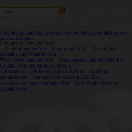
Samlingar av Cannabis Frön
Specialerbjudanden
Kundtjänst
Grossist
Logg in
Logga in
Samlingar av Cannabis Frön
Autoblommande Frön
Feminiserade Frön
Nya Utgåvor
Cannabis Cup-Vinnande Frön
Cali Weed Cannabis Frön
Kannabissorter med hög THC-halt
Cannabis Frön med Högst Avkastning
Precision F1 Hybrids
Chill Out-
cannabissorter
Cannabis Frön Med Hög CBD-Halt
Amsterdam Classic Cannabis Frön
Bästa Smak och Arom
Cannabissorter