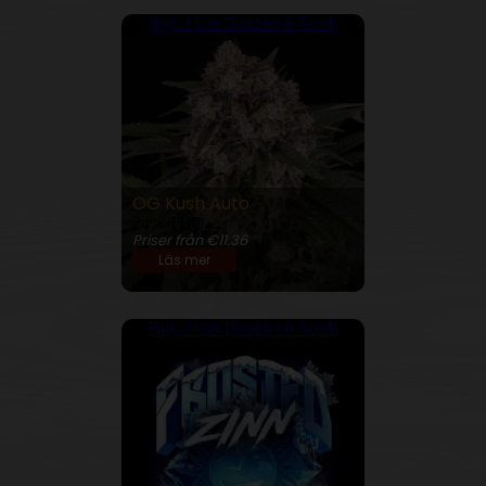
Buy 3 Get Double! 6 Seeds
OG Kush Auto
24% THC
Priser från €11.36
Läs mer
Buy 3 Get Double! 6 Seeds