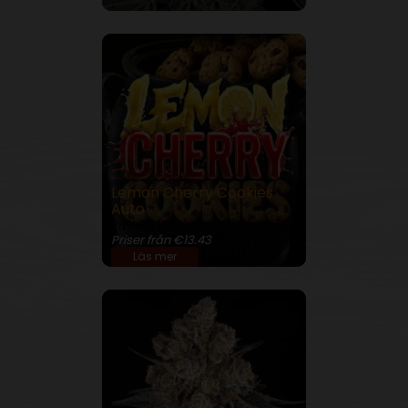
Lemon Cherry Cookies
Auto
28% THC
Priser från €13.43
Läs mer