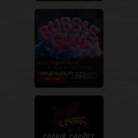
Bubblegum Auto
21% THC
Priser från €14.46
Läs mer