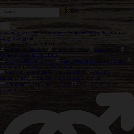
Samlingar av Cannabis Frön
Specialerbjudanden
Kundtjänst
Grossist
Logg in
Logga in
Samlingar av Cannabis Frön
Autoblommande Frön
Feminiserade Frön
Nya Utgåvor
Cannabis Cup-Vinnande Frön
Cali Weed Cannabis Frön
Kannabissorter med hög THC-halt
Cannabis Frön med Högst Avkastning
Precision F1 Hybrids
Chill Out-
cannabissorter
Cannabis Frön Med Hög CBD-Halt
Amsterdam Classic Cannabis Frön
Bästa Smak och Arom
Cannabissorter