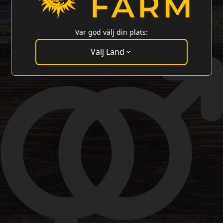
Hybrids
Kannabissorter med hög THC-halt
Cannabis Frön med
Högst Avkastning
Chill Out-cannabissorter
Cannabis Frön Med Hög CBD-Halt
Var god välj din plats:
Cannabis Cup-Vinnande Frön
Amsterdam Classic Cannabis Frön
Bästa Smak och Arom
Välj Land
Cannabissorter