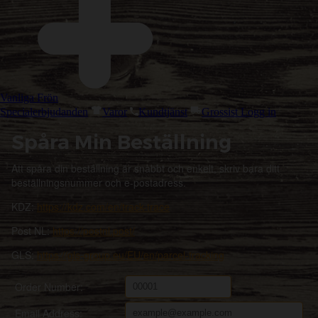
Vanliga Frön
Specialerbjudanden
Varor
Kundtjänst
Grossist Logg in
Spåra Min Beställning
Att spåra din beställning är snabbt och enkelt, skriv bara ditt
beställningsnummer och e-postadress.
KDZ:
https://kdz.com/en/track-trace
Post NL:
https://postnl.post/
GLS:
https://gls-group.eu/EU/en/parcel-tracking
Order Number:
Email Address: