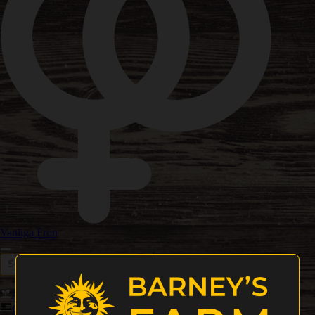
Vanliga Frön
Autoblommande Frön
Feminiserade Frön
Nya Utgåvor
Cali Weed Cannabis Frön
Precision F1