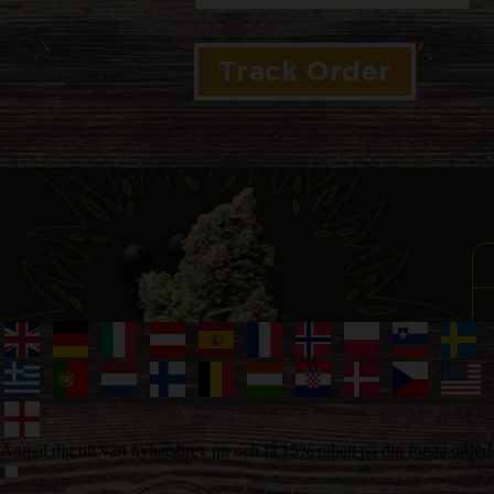
Anmäl dig till vårt nyhetsbrev nu och få 15% rabatt på din första order!