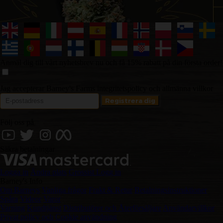
Anmäl dig till vårt nyhetsbrev nu och få 15% rabatt på din första order!
Jag accepterar Barney's Farms integritetspolicy och allmänna villkor
Följ oss på
Säkra betalningar
Logga in
Ändra plats
Grossist Logg in
Barney's Info
Om Barneys
Vanliga frågor
Frakt & Retur
Betalningsinstruktioner
Spåra
Videor
Varor
Varning
Kundtjänst
Distributörer och Återförsäljare
Användarvillkor
Privat policy och Cookie användning