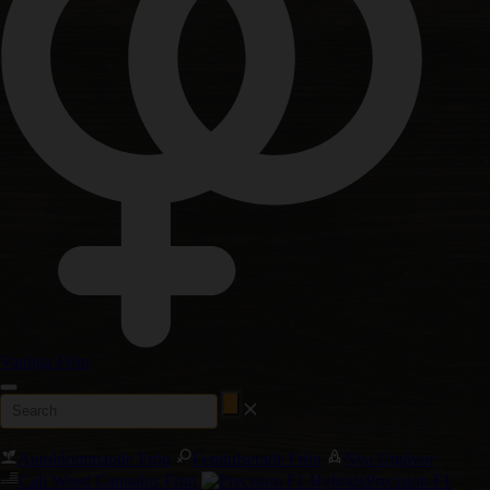
Vanliga Frön
Autoblommande Frön
Feminiserade Frön
Nya Utgåvor
Cali Weed Cannabis Frön
Precision F1