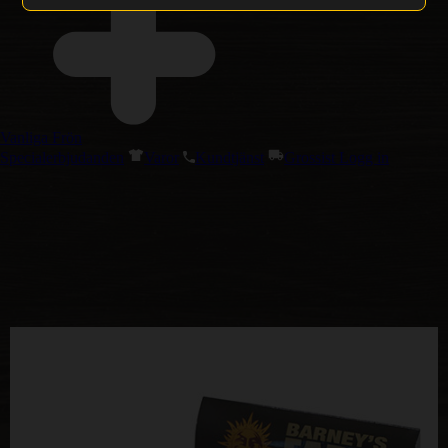
Vanliga Frön
Specialerbjudanden
Varor
Kundtjänst
Grossist Logg in