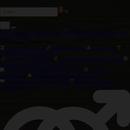
Samlingar av Cannabis Frön
Specialerbjudanden
Kundtjänst
Grossist
Logg in
Logga in
Samlingar av Cannabis Frön
Autoblommande Frön
Feminiserade Frön
Nya Utgåvor
Cannabis Cup-Vinnande Frön
Cali Weed Cannabis Frön
Kannabissorter med hög THC-halt
Cannabis Frön med Högst Avkastning
Precision F1 Hybrids
Chill Out-
cannabissorter
Cannabis Frön Med Hög CBD-Halt
Amsterdam Classic Cannabis Frön
Bästa Smak och Arom
Cannabissorter