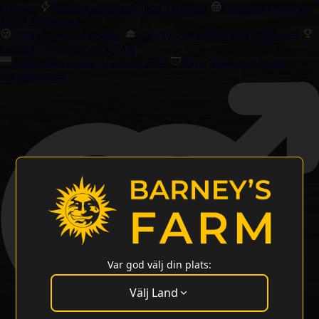
Hybrids
Kannabissorter med hög THC-halt
Cannabis Frön med
Högst Avkastning
Chill Out-cannabissorter
Cannabis Frön Med Hög CBD-Halt
Cannabis Cup-Vinnande Frön
Amsterdam Classic Cannabis Frön
Bästa Smak och Arom
Cannabissorter
Var god välj din plats:
Välj Land