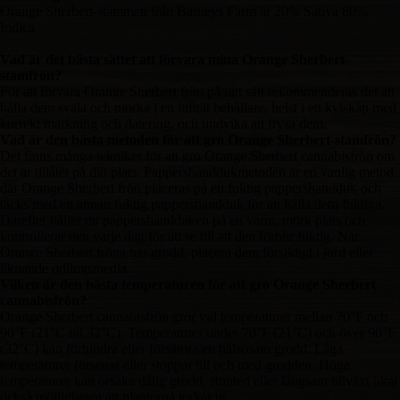
Orange Sherbert-stammen från Barneys Farm är 20% Sativa 80%
Indica
Vad är det bästa sättet att förvara mina Orange Sherbert-
stamfrön?
För att förvara Orange Sherbert frön på rätt sätt rekommenderas det att
hålla dem svala och mörka i en lufttät behållare, helst i ett kylskåp med
korrekt märkning och datering, och undvika att frysa dem.
Vad är den bästa metoden för att gro Orange Sherbert-stamfrön?
Det finns många tekniker för att gro Orange Sherbert cannabisfrön om
det är tillåtet på din plats. Pappershanddukmetoden är en vanlig metod
där Orange Sherbert frön placeras på en fuktig pappershandduk och
täcks med en annan fuktig pappershandduk för att hålla dem fuktiga.
Därefter håller du pappershandduken på en varm, mörk plats och
kontrollerar den varje dag för att se till att den förblir fuktig. När
Orange Sherbert fröna har grodd, placera dem försiktigt i jord eller
liknande odlingsmedia.
Vilken är den bästa temperaturen för att gro Orange Sherbert
cannabisfrön?
Orange Sherbert cannabisfrön gror vid temperaturer mellan 70°F och
90°F (21°C till 32°C). Temperaturer under 70°F (21°C) och över 90°F
(32°C) kan förhindra eller försämra en hälsosam grodd. Låga
temperaturer försenar eller stoppar till och med grodden. Höga
temperaturer kan orsaka dålig grodd, stunted eller långsam tillväxt ökar
också möjligheten att plantorna torkar ut.