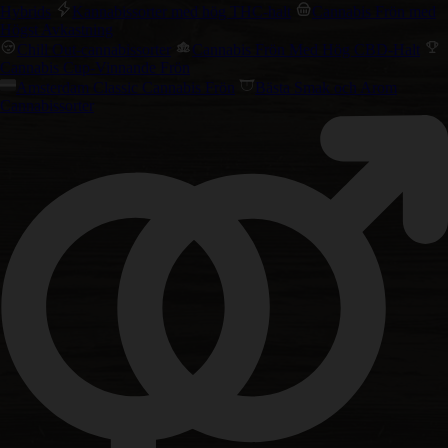
Hybrids
Kannabissorter med hög THC-halt
Cannabis Frön med
Högst Avkastning
Chill Out-cannabissorter
Cannabis Frön Med Hög CBD-Halt
Cannabis Cup-Vinnande Frön
Amsterdam Classic Cannabis Frön
Bästa Smak och Arom
Cannabissorter