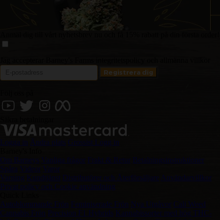
Anmäl dig till vårt nyhetsbrev nu och få 15% rabatt på din första order!
Jag accepterar Barney's Farms integritetspolicy och allmänna villkor
Följ oss på
Säkra betalningar
Logga in
Ändra plats
Grossist Logg in
Barney's Info
Om Barneys
Vanliga frågor
Frakt & Retur
Betalningsinstruktioner
Spåra
Videor
Varor
Varning
Kundtjänst
Distributörer och Återförsäljare
Användarvillkor
Privat policy och Cookie användning
Quick Links
Autoblommande Frön
Feminiserade Frön
Nya Utgåvor
Cali Weed
Cannabis Frön
Precision F1 Hybrids
Kannabissorter med hög THC-