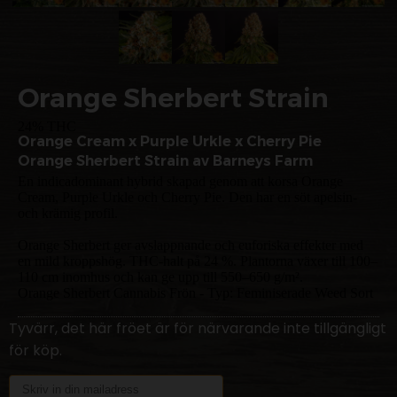
Orange Sherbert Strain
24% THC
Orange Cream x Purple Urkle x Cherry Pie
Orange Sherbert Strain av Barneys Farm
En indicadominant hybrid skapad genom att korsa Orange
Cream, Purple Urkle och Cherry Pie. Den har en söt apelsin-
och krämig profil.
Orange Sherbert ger avslappnande och euforiska effekter med
en mild kroppshög. THC-halt på 24 %. Plantorna växer till 100–
110 cm inomhus och kan ge upp till 550–650 g/m².
Orange Sherbert Cannabis Frön - Typ: Feminiserade Weed Sort
Tyvärr, det här fröet är för närvarande inte tillgängligt
för köp.