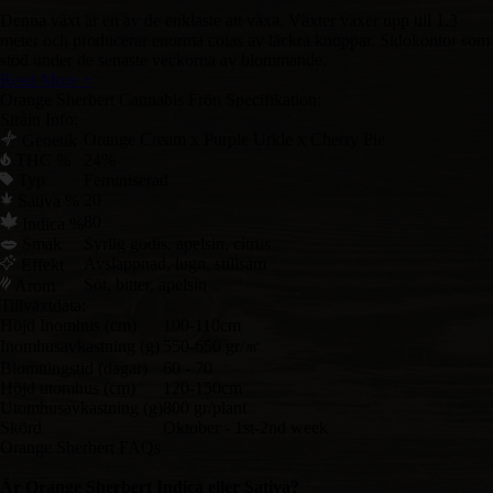
Denna växt är en av de enklaste att växa. Växter växer upp till 1.3
meter och producerar enorma colas av läckra knoppar. Sidokontor som
stöd under de senaste veckorna av blommande.
Read More +
Orange Sherbert Cannabis Frön Specifikation:
Strain Info:
Orange Cream x Purple Urkle x Cherry Pie
Genetik
THC %
24%
Typ
Feminiserad
20
Sativa %
80
Indica %
Smak
Syrlig godis, apelsin, citrus
Avslappnad, lugn, stillsam
Effekt
Söt, bitter, apelsin
Arom
Tillväxtdata:
Höjd Inomhus (cm)
100-110cm
Inomhusavkastning (g)
550-650 gr/㎡
Blomningstid (dagar)
60 - 70
Höjd utomhus (cm)
120-150cm
Utomhusavkastning (g)
800 gr/plant
Skörd
Oktober - 1st-2nd week
Orange Sherbert FAQs
Är Orange Sherbert Indica eller Sativa?