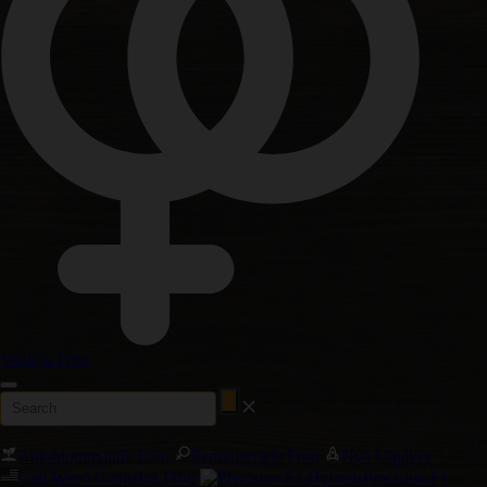
Vanliga Frön
Autoblommande Frön
Feminiserade Frön
Nya Utgåvor
Cali Weed Cannabis Frön
Precision F1