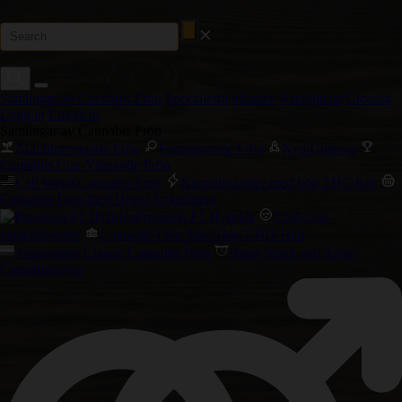
Samlingar av Cannabis Frön
Specialerbjudanden
Kundtjänst
Grossist
Logg in
Logga in
Samlingar av Cannabis Frön
Autoblommande Frön
Feminiserade Frön
Nya Utgåvor
Cannabis Cup-Vinnande Frön
Cali Weed Cannabis Frön
Kannabissorter med hög THC-halt
Cannabis Frön med Högst Avkastning
Precision F1 Hybrids
Chill Out-
cannabissorter
Cannabis Frön Med Hög CBD-Halt
Amsterdam Classic Cannabis Frön
Bästa Smak och Arom
Cannabissorter