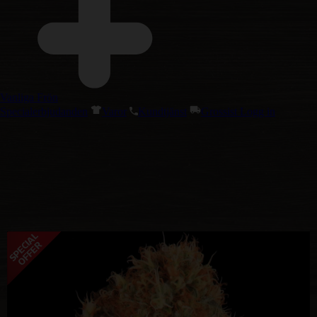
Vanliga Frön
Specialerbjudanden
Varor
Kundtjänst
Grossist Logg in