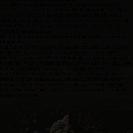
Hur djupt ska jag plantera grodda Orange Sherbert-frön?
När de har grott, överför dem till jord eller liknande odlingsmedium
och gör ett litet hål 5–10 mm djupt med en tändsticka eller penna.
Placera försiktigt det grodda fröet med roten nedåt i hålet. Undvik att
hantera fröna med händerna; använd en tändsticka eller liknande
verktyg för att placera dem.
Ska jag plantera mina plantor i sina slutliga krukor / i marken
utomhus?
Nej! Genom att försiktigt flytta dina plantor från små krukor till större
behållare kan du se till att dina Orange Sherbert-växter utvecklar
starka, friska rötter som stödjer en kraftig tillväxt. Mindre krukor torkar
ut snabbare, vilket är fördelaktigt i början av plantans utveckling. Detta
uppmuntrar rötterna att sprida sig i jorden i jakt på fukt och
näringsämnen. När rotstrukturen börjar fylla krukorna stimulerar en
gradvis ökning av kruksstorleken kontinuerligt ny rotväxt, vilket
möjliggör kontinuerlig och mer precis vattning och näringsupptag.
Orange Sherbert cannabis frön säljs strikt för souvenirer, lagring och
genetiskt bevarande.