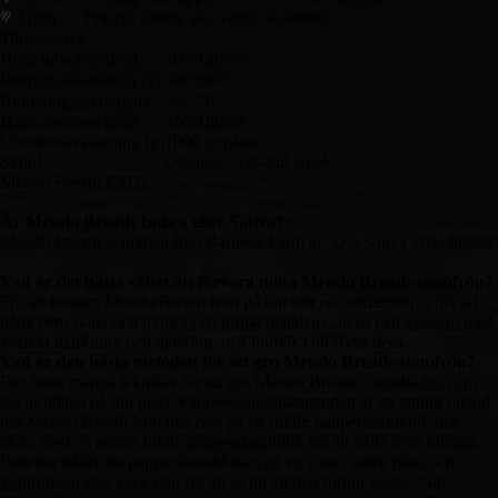
Fräsch, jordig, söt, vanilj, karamell
Arom
Tillväxtdata:
Höjd Inomhus (cm)
100-120cm
Inomhusavkastning (g)
500 gr/㎡
Blomningstid (dagar)
56 - 70
Höjd utomhus (cm)
150-180cm
Utomhusavkastning (g)
1000 gr/plant
Skörd
Oktober - 1st-2nd week
Mendo Breath FAQs
Är Mendo Breath Indica eller Sativa?
Mendo Breath-stammen från Barneys Farm är 30% Sativa 70% Indica
Vad är det bästa sättet att förvara mina Mendo Breath-stamfrön?
För att förvara Mendo Breath frön på rätt sätt rekommenderas det att
hålla dem svala och mörka i en lufttät behållare, helst i ett kylskåp med
korrekt märkning och datering, och undvika att frysa dem.
Vad är den bästa metoden för att gro Mendo Breath-stamfrön?
Det finns många tekniker för att gro Mendo Breath cannabisfrön om
det är tillåtet på din plats. Pappershanddukmetoden är en vanlig metod
där Mendo Breath frön placeras på en fuktig pappershandduk och
täcks med en annan fuktig pappershandduk för att hålla dem fuktiga.
Därefter håller du pappershandduken på en varm, mörk plats och
kontrollerar den varje dag för att se till att den förblir fuktig. När