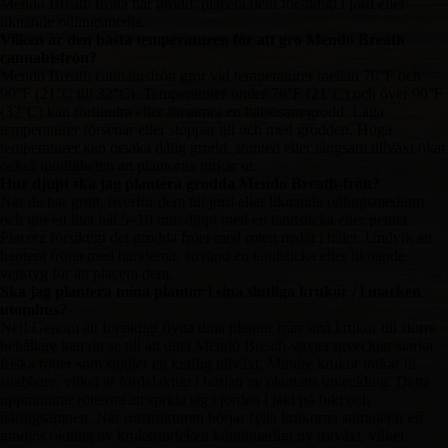
Mendo Breath fröna har grodd, placera dem försiktigt i jord eller
liknande odlingsmedia.
Vilken är den bästa temperaturen för att gro Mendo Breath
cannabisfrön?
Mendo Breath cannabisfrön gror vid temperaturer mellan 70°F och
90°F (21°C till 32°C). Temperaturer under 70°F (21°C) och över 90°F
(32°C) kan förhindra eller försämra en hälsosam grodd. Låga
temperaturer försenar eller stoppar till och med grodden. Höga
temperaturer kan orsaka dålig grodd, stunted eller långsam tillväxt ökar
också möjligheten att plantorna torkar ut.
Hur djupt ska jag plantera grodda Mendo Breath-frön?
När de har grott, överför dem till jord eller liknande odlingsmedium
och gör ett litet hål 5–10 mm djupt med en tändsticka eller penna.
Placera försiktigt det grodda fröet med roten nedåt i hålet. Undvik att
hantera fröna med händerna; använd en tändsticka eller liknande
verktyg för att placera dem.
Ska jag plantera mina plantor i sina slutliga krukor / i marken
utomhus?
Nej! Genom att försiktigt flytta dina plantor från små krukor till större
behållare kan du se till att dina Mendo Breath-växter utvecklar starka,
friska rötter som stödjer en kraftig tillväxt. Mindre krukor torkar ut
snabbare, vilket är fördelaktigt i början av plantans utveckling. Detta
uppmuntrar rötterna att sprida sig i jorden i jakt på fukt och
näringsämnen. När rotstrukturen börjar fylla krukorna stimulerar en
gradvis ökning av kruksstorleken kontinuerligt ny rotväxt, vilket