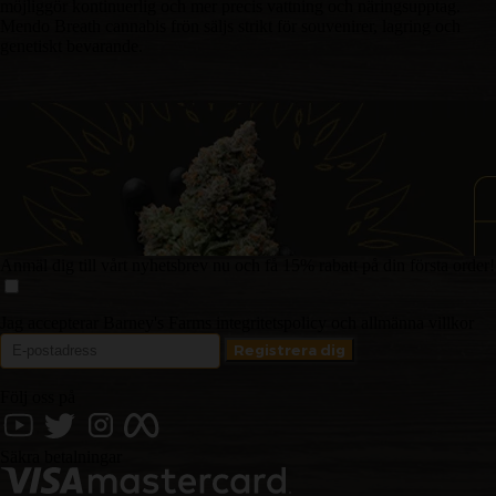
möjliggör kontinuerlig och mer precis vattning och näringsupptag.
Mendo Breath cannabis frön säljs strikt för souvenirer, lagring och
genetiskt bevarande.
Anmäl dig till vårt nyhetsbrev nu och få 15% rabatt på din första order!
Jag accepterar Barney's Farms integritetspolicy och allmänna villkor
Följ oss på
Säkra betalningar