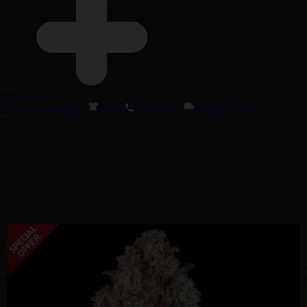
Vanliga Frön
Specialerbjudanden
Varor
Kundtjänst
Grossist Logg in