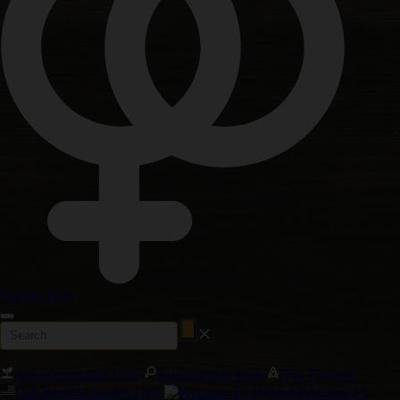
Vanliga Frön
Autoblommande Frön
Feminiserade Frön
Nya Utgåvor
Cali Weed Cannabis Frön
Precision F1