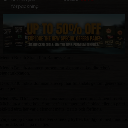
förpackning
Mendo Breath Strain från Barneys Farm
Mendo Breath-stammen presenterar sig som en konditorchefs
signaturkreation.
Dess 70/30 indica-dominanta recept har fulländats genom generationer
av expertis.
Med 28% THC levererar denna stam styrka med precisionen hos ett
Michelin-stjärnigt kök. Som perfekt tempererad choklad eller en precist
skiktad tårta har varje element mätts, testats och förfinats.
Varje knopp liknar en hantverksmässig tryffel, handgjord med minutiös
uppmärksamhet på detaljer.