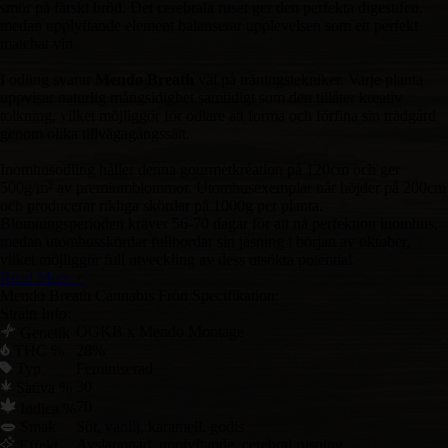
smör på färskt bröd. Det cerebrala ruset ger den perfekta digestifen,
medan upplyftande element balanserar upplevelsen som ett perfekt
matchat vin.
I odling svarar
Mendo Breath
väl på träningstekniker. Varje planta
uppvisar naturlig mångsidighet samtidigt som den tillåter kreativ
tolkning, vilket möjliggör för odlare att forma och förfina sin trädgård
genom olika tillvägagångssätt.
Inomhusodling håller denna gourmetkréation på 120cm och ger
500g/m² av premiumblommor. Utomhusexemplar når höjder på 200cm
och producerar rikliga skördar på 1000g per planta.
Blomningsperioden kräver 56-70 dagar för att nå perfektion inomhus,
medan utomhusskördar fullbordar sin jäsning i början av oktober,
vilket möjliggör full utveckling av dess utsökta potential.
Read More +
Mendo Breath Cannabis Frön Specifikation:
Strain Info:
OGKB x Mendo Montage
Genetik
THC %
28%
Typ
Feminiserad
30
Sativa %
70
Indica %
Smak
Söt, vanilj, karamell, godis
Avslappnad, upplyftande, cerebral rusning
Effekt