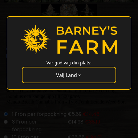
Mendo Breath Strain
28% THC
OGKB x Mendo Montage
Mendo Breath Strain av Barneys Farm
Var god välj din plats:
En indicadominant hybrid skapad genom att korsa OG Kush
Breath och Mendo Montage. Den har en söt och jordig profil
med inslag av vanilj.
Välj Land
Mendo Breath ger en djupt avslappnande effekt med en euforisk
start. THC-halt på 28 %. Plantorna blir 100–120 cm höga
inomhus och kan ge upp till 500 g/m².
Mendo Breath Cannabis Frön - Typ: Feminiserade Weed Sort
1 Frön per förpackning
€5.69
€14.46
3 Frön per
€14.98
€38.19
förpackning
10 Frön per
€36.68
€94.01