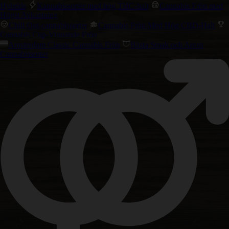
Hybrids
Kannabissorter med hög THC-halt
Cannabis Frön med
Högst Avkastning
Chill Out-cannabissorter
Cannabis Frön Med Hög CBD-Halt
Cannabis Cup-Vinnande Frön
Amsterdam Classic Cannabis Frön
Bästa Smak och Arom
Cannabissorter