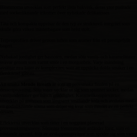
Blommorna utvecklas som perfekt jästa bakverk, deras ytor pudrade
med sockerliknande trikomer över nybakade delikatesser.
Täta och kompakta uppvisar de den typ av strukturell integritet som
skulle göra vilken mästerbagare som helst stolt.
Terpenprofilen driver genom luften som aromer från ett prestigefyllt
bageri.
Nybakad jordighet ger basnoten, medan söta vanilj- och karamelltoner
svävar genom som varmt smör i en morgonbris. Varje inandning
avslöjar nya lager av komplexitet, som att upptäcka dolda smaker i en
flerskiktad gâteau.
Att smaka
Mendo Breath
är som att provsmaka finalen på en
dessertprovning. Söta toner vecklar ut sig som spunnet socker, medan
vaniljundertoner ger fräsch gräddighet. Karamellkomplexiteter
utvecklas på gommen som långsamt smältande kola och avslutas med
en godisliknande sötma som dröjer sig kvar som minnet av en perfekt
dessert.
Effekterna utvecklas som rätter i en noggrant planerad
provsmakningsmeny. Sömniga förnimmelser anländer först, som en
tröstande aperitif, följt av avslappningsvågor som sprider sig som varmt