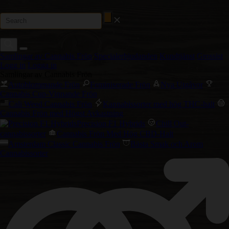
Samlingar av Cannabis Frön
Specialerbjudanden
Kundtjänst
Grossist
Logg in
Logga in
Samlingar av Cannabis Frön
Autoblommande Frön
Feminiserade Frön
Nya Utgåvor
Cannabis Cup-Vinnande Frön
Cali Weed Cannabis Frön
Kannabissorter med hög THC-halt
Cannabis Frön med Högst Avkastning
Precision F1 Hybrids
Chill Out-
cannabissorter
Cannabis Frön Med Hög CBD-Halt
Amsterdam Classic Cannabis Frön
Bästa Smak och Arom
Cannabissorter