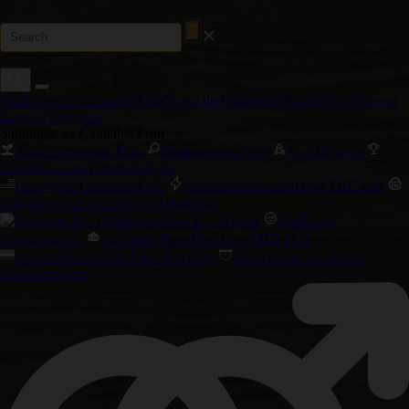
Samlingar av Cannabis Frön
Specialerbjudanden
Kundtjänst
Grossist
Logg in
Logga in
Samlingar av Cannabis Frön
Autoblommande Frön
Feminiserade Frön
Nya Utgåvor
Cannabis Cup-Vinnande Frön
Cali Weed Cannabis Frön
Kannabissorter med hög THC-halt
Cannabis Frön med Högst Avkastning
Precision F1 Hybrids
Chill Out-
cannabissorter
Cannabis Frön Med Hög CBD-Halt
Amsterdam Classic Cannabis Frön
Bästa Smak och Arom
Cannabissorter