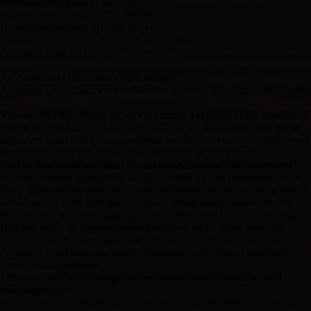
Blomningstid (dagar)
60 - 70
Höjd utomhus (cm)
150-200cm
Utomhusavkastning (g)
1500 gr/plant
Skörd
Oktober - 2nd-3rd week
Acapulco Gold FAQs
Är Acapulco Gold Indica eller Sativa?
Acapulco Gold-stammen från Barneys Farm är 70% Sativa 30% Indica
Vad är det bästa sättet att förvara mina Acapulco Gold-stamfrön?
För att förvara Acapulco Gold frön på rätt sätt rekommenderas det att
hålla dem svala och mörka i en lufttät behållare, helst i ett kylskåp med
korrekt märkning och datering, och undvika att frysa dem.
Vad är den bästa metoden för att gro Acapulco Gold-stamfrön?
Det finns många tekniker för att gro Acapulco Gold cannabisfrön om
det är tillåtet på din plats. Pappershanddukmetoden är en vanlig metod
där Acapulco Gold frön placeras på en fuktig pappershandduk och
täcks med en annan fuktig pappershandduk för att hålla dem fuktiga.
Därefter håller du pappershandduken på en varm, mörk plats och
kontrollerar den varje dag för att se till att den förblir fuktig. När
Acapulco Gold fröna har grodd, placera dem försiktigt i jord eller
liknande odlingsmedia.
Vilken är den bästa temperaturen för att gro Acapulco Gold
cannabisfrön?
Acapulco Gold cannabisfrön gror vid temperaturer mellan 70°F och