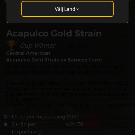
Välj Land
Acapulco Gold Strain
Cup Winner
22% THC
Central American
Acapulco Gold Strain av Barneys Farm
En legendarisk sativa-landras från Acapulco, Mexiko, känd för
sin jordiga och söta arom med inslag av kaffe och citrus.
Denna energigivande sort ger en klar och euforisk effekt med 22
% THC-halt. Acapulco Gold-plantor blir vanligtvis 100–110 cm
höga när de odlas inomhus, med en potentiell avkastning på upp
till 600–700 g/m².
Acapulco Gold Cannabis Frön - Typ: Feminiserade Weed Sort
1 Frön per förpackning
€9.30
€14.46
3 Frön per
€24.79
€38.19
förpackning