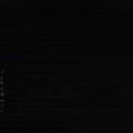
Precis som viktig för oss tog emellertid sin ande. Liksom den
ursprungliga namnet
Acapulco Gold
-blommor med feta colas som är
pläterade med guld och rödbrun kalyx med mycket synliga THC-
kristaller.
Den intensiva fruktcocktailen av smaker packar en stark känsla som
verkligen dröjer.
Acapulco Gold
är sativa dominanta och erbjuder en
långvarig hög som balanserar optimala effekter med avslappnande
stressreducering.
Read More +
Acapulco Gold Cannabis Frön Specifikation:
Strain Info:
Central American
Genetik
THC %
22%
Typ
Feminiserad
70
Sativa %
30
Indica %
Smak
Citrus, Kaffe, Gräddig, Tall, Söt, Träig
Cerebral, Exalterad, Energisk, Krativ, Euforisk, Glad
Effekt
Jord, Tall, Frän, Söt
Arom
Tillväxtdata:
Höjd Inomhus (cm)
100-110cm
Inomhusavkastning (g)
600-700 gr/㎡