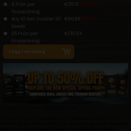
5 Frön per
€35.13
€54.24
förpackning
Buy 10 Get Double! 20
€60.95
€94.01
Seeds
25 Frön per
€130.54
förpackning
Acapulco Gold Strain från Barney's Farm
Tack vare de senaste framstegen inom marijuana genetik som är
banbrytande hos Barneys Farm Labs, går kvaliteten på vår
Acapulco
Gold
utöver den ofta rhapsodiserade röken från tidigare dagar.