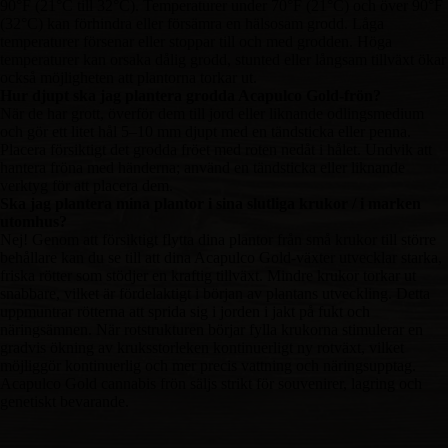
90°F (21°C till 32°C). Temperaturer under 70°F (21°C) och över 90°F
(32°C) kan förhindra eller försämra en hälsosam grodd. Låga
temperaturer försenar eller stoppar till och med grodden. Höga
temperaturer kan orsaka dålig grodd, stunted eller långsam tillväxt ökar
också möjligheten att plantorna torkar ut.
Hur djupt ska jag plantera grodda Acapulco Gold-frön?
När de har grott, överför dem till jord eller liknande odlingsmedium
och gör ett litet hål 5–10 mm djupt med en tändsticka eller penna.
Placera försiktigt det grodda fröet med roten nedåt i hålet. Undvik att
hantera fröna med händerna; använd en tändsticka eller liknande
verktyg för att placera dem.
Ska jag plantera mina plantor i sina slutliga krukor / i marken
utomhus?
Nej! Genom att försiktigt flytta dina plantor från små krukor till större
behållare kan du se till att dina Acapulco Gold-växter utvecklar starka,
friska rötter som stödjer en kraftig tillväxt. Mindre krukor torkar ut
snabbare, vilket är fördelaktigt i början av plantans utveckling. Detta
uppmuntrar rötterna att sprida sig i jorden i jakt på fukt och
näringsämnen. När rotstrukturen börjar fylla krukorna stimulerar en
gradvis ökning av kruksstorleken kontinuerligt ny rotväxt, vilket
möjliggör kontinuerlig och mer precis vattning och näringsupptag.
Acapulco Gold cannabis frön säljs strikt för souvenirer, lagring och
genetiskt bevarande.