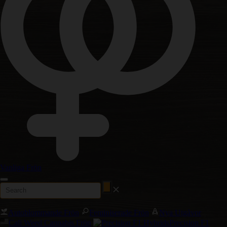
Vanliga Frön
Autoblommande Frön
Feminiserade Frön
Nya Utgåvor
Cali Weed Cannabis Frön
Precision F1