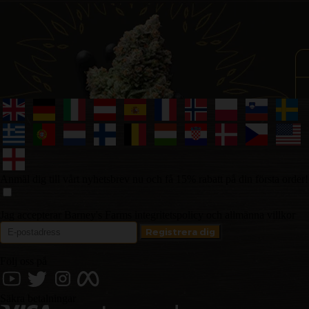
Anmäl dig till vårt nyhetsbrev nu och få 15% rabatt på din första order!
Jag accepterar Barney's Farms integritetspolicy och allmänna villkor
Följ oss på
Säkra betalningar