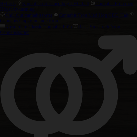
Hybrids
Kannabissorter med hög THC-halt
Cannabis Frön med
Högst Avkastning
Chill Out-cannabissorter
Cannabis Frön Med Hög CBD-Halt
Cannabis Cup-Vinnande Frön
Amsterdam Classic Cannabis Frön
Bästa Smak och Arom
Cannabissorter