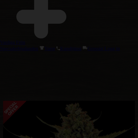
Vanliga Frön
Specialerbjudanden
Varor
Kundtjänst
Grossist Logg in