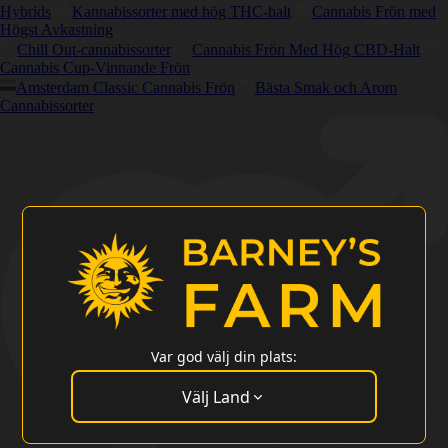
Hybrids
Kannabissorter med hög THC-halt
Cannabis Frön med
Högst Avkastning
Chill Out-cannabissorter
Cannabis Frön Med Hög CBD-Halt
Cannabis Cup-Vinnande Frön
Amsterdam Classic Cannabis Frön
Bästa Smak och Arom
Cannabissorter
Var god välj din plats:
Välj Land