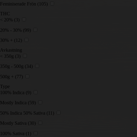
Feminiserade Frön
(105)
THC
< 20%
(3)
20% - 30%
(99)
30% +
(12)
Avkastning
< 350g
(3)
350g - 500g
(34)
500g +
(77)
Type
100% Indica
(9)
Mostly Indica
(59)
50% Indica 50% Sativa
(11)
Mostly Sativa
(30)
100% Sativa
(1)