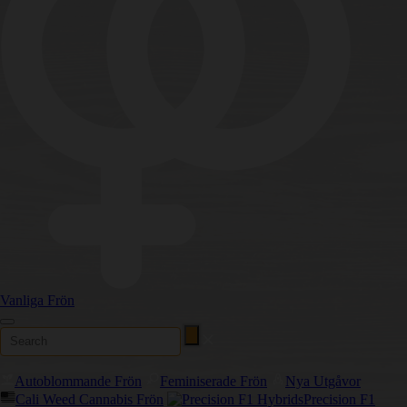
Vanliga Frön
Autoblommande Frön
Feminiserade Frön
Nya Utgåvor
Cali Weed Cannabis Frön
Precision F1