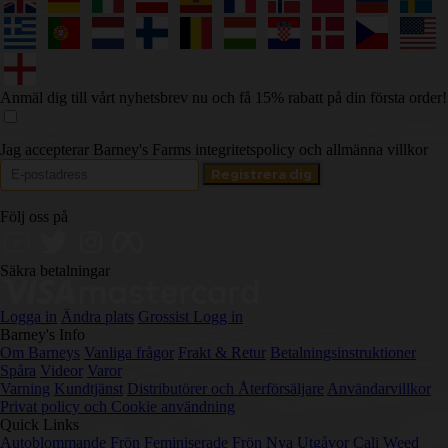
Anmäl dig till vårt nyhetsbrev nu och få 15% rabatt på din första order!
Jag accepterar Barney's Farms integritetspolicy och allmänna villkor
Följ oss på
Säkra betalningar
Logga in
Ändra plats
Grossist Logg in
Barney's Info
Om Barneys
Vanliga frågor
Frakt & Retur
Betalningsinstruktioner
Spåra
Videor
Varor
Varning
Kundtjänst
Distributörer och Återförsäljare
Användarvillkor
Privat policy och Cookie användning
Quick Links
Autoblommande Frön
Feminiserade Frön
Nya Utgåvor
Cali Weed