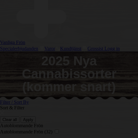
Vanliga Frön
Specialerbjudanden
Varor
Kundtjänst
Grossist Logg in
2025 Nya
Cannabissorter
(kommer snart)
Filter / Sort By
Sort & Filter
Clear all
Apply
Autoblommande Frön
Autoblommande Frön
(32)