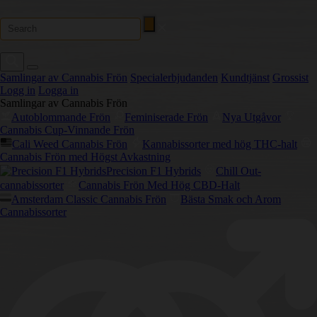
Samlingar av Cannabis Frön
Specialerbjudanden
Kundtjänst
Grossist
Logg in
Logga in
Samlingar av Cannabis Frön
Autoblommande Frön
Feminiserade Frön
Nya Utgåvor
Cannabis Cup-Vinnande Frön
Cali Weed Cannabis Frön
Kannabissorter med hög THC-halt
Cannabis Frön med Högst Avkastning
Precision F1 Hybrids
Chill Out-
cannabissorter
Cannabis Frön Med Hög CBD-Halt
Amsterdam Classic Cannabis Frön
Bästa Smak och Arom
Cannabissorter